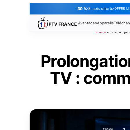
-30 %
3 mois offerts
OFFRE L
Avantages
Appareils
Télécha
Home
»
Prolongati
Prolongatio
TV : comme