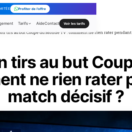
IMITÉE
Profiter de l’offre
rgement
Tarifs
Aide
Contact
Voir les tarifs
on tirs au but Coupe du Monde TV : comment ne rien rater pendant 
n tirs au but Co
nt ne rien rater
match décisif ?