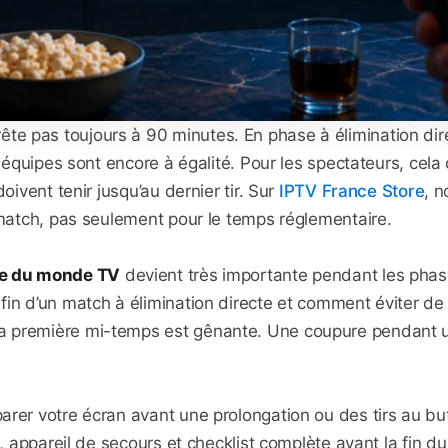
 pas toujours à 90 minutes. En phase à élimination dire
x équipes sont encore à égalité. Pour les spectateurs, cela 
oivent tenir jusqu’au dernier tir. Sur
IPTV France Store
, 
 match, pas seulement pour le temps réglementaire.
upe du monde TV
devient très importante pendant les phase
in d’un match à élimination directe et comment éviter de 
a première mi-temps est gênante. Une coupure pendant un
rer votre écran avant une prolongation ou des tirs au but 
s, appareil de secours et checklist complète avant la fin d