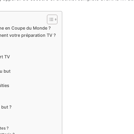
rche en Coupe du Monde ?
ent votre préparation TV ?
rt TV
au but
lties
 but ?
tes ?