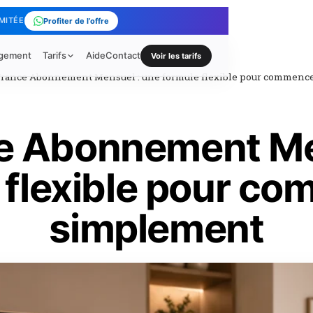
IMITÉE
Profiter de l’offre
rgement
Tarifs
Aide
Contact
Voir les tarifs
France Abonnement Mensuel : une formule flexible pour commenc
e Abonnement Me
 flexible pour c
simplement