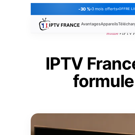
-30 %
3 mois offerts
OFFRE L
Avantages
Appareils
Télécha
Home
»
IPTV 
IPTV Franc
formule