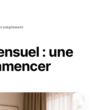
er simplement
nsuel : une
ommencer