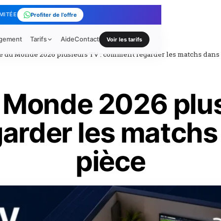
IMITÉE
Profiter de l’offre
rgement
Tarifs
Aide
Contact
Voir les tarifs
 du Monde 2026 plusieurs TV : comment regarder les matchs dans
Monde 2026 plus
arder les matchs
pièce