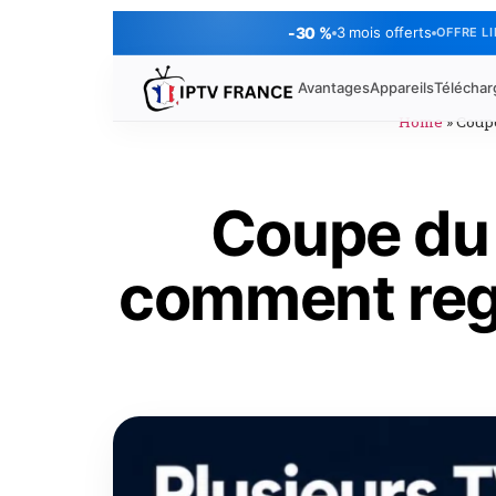
-30 %
3 mois offerts
OFFRE L
Avantages
Appareils
Télécha
Home
»
Coupe
Coupe du 
comment reg