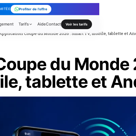
IMITÉE
Profiter de l’offre
rgement
Tarifs
Aide
Contact
Voir les tarifs
Application Coupe du Monde 2026 : Smart TV, mobile, tablette et A
 Coupe du Monde 
le, tablette et A