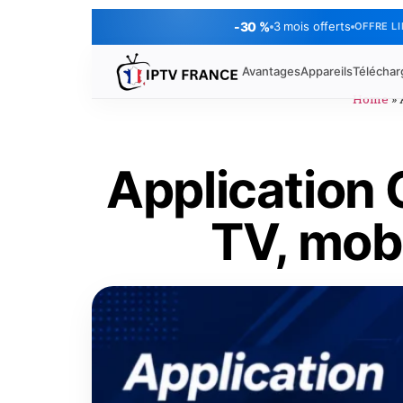
-30 %
3 mois offerts
OFFRE L
Avantages
Appareils
Télécha
Home
»
Application
TV, mobi